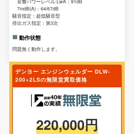
音響パワーレベル LwA：91dB
7mdB(A)：64/67dB
騒音指定：超低騒音型
排出ガス指定：第3次
動作状態
問題無く動作します。
デンヨー エンジンウェルダー DLW-
200×2LSの無限堂買取価格
220,000
円