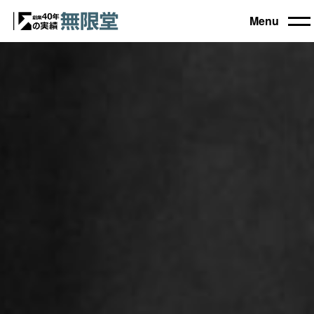
Menu
トップ
買取機器一覧
▼
自動車設備機械
工作機械
買取実績
農業・林業機械
建設機械・土木機械
会社概要
木工機械
産業機械
コラム
ブログ
お電話でのご相談もお気軽に
0120-031903
営業時間 9:00～18:00
日曜・祝日定休