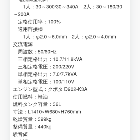
1人：30～300/30～340A 2人：30～180/30
～200A
定格使用率：100%
適用溶接棒
1人：φ2.0～6.0mm 2人：φ2.0～4.0mm
交流電源
周波数：50/60Hz
三相定格出力：10.7/11.8kVA
三相定格電圧：200/220V
単相定格出力：7.0/7.7kVA
単相定格電圧：100/110V
エンジン型式：クボタ D902-K3A
使用燃料：軽油
燃料タンク容量：36L
寸法：L1410×W680×H760mm
乾燥質量：399kg
整備質量：440kg
騒音値