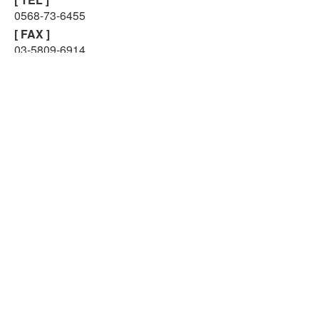
0568-73-6455
24時間受付中!
無料メール査定
[ FAX ]
03-5809-6914
[ MAIL ]
center@mugendou.net
大阪店
〒564-0043
大阪府吹田市南吹田3-3-57
[ 営業時間 ]
9:00~18:00
（日曜・祝日定休）
[ TEL ]
06-6170-1670
[ FAX ]
03-5809-6914
[ MAIL ]
west@mugendou.net