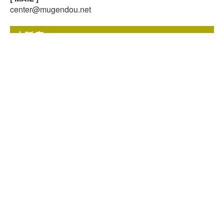
24時間受付中!
center@mugendou.net
無料メール査定
大阪店
〒564-0043
大阪府吹田市南吹田3-3-57
[ 営業時間 ]
9:00~18:00
（日曜・祝日定休）
[ TEL ]
06-6170-1670
[ FAX ]
03-5809-6914
[ MAIL ]
west@mugendou.net