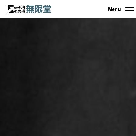
Menu
トップ
買取機器一覧
▼
自動車設備機械
工作機械
買取実績
農業・林業機械
建設機械・土木機械
会社概要
木工機械
産業機械
コラム
ブログ
お電話でのご相談もお気軽に
0120-031903
営業時間 9:00～18:00
日曜・祝日定休