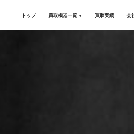
トップ
買取機器一覧
買取実績
会
▼
自動車設備機械
工作機械
農業・林業機械
建設機械・土木機械
木工機械
産業機械