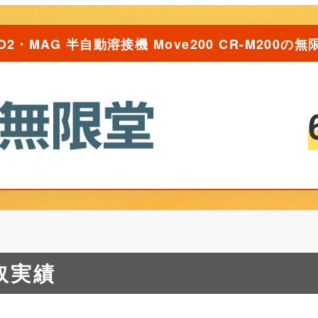
CO2・MAG 半自動溶接機 Move200 CR-M200
取実績