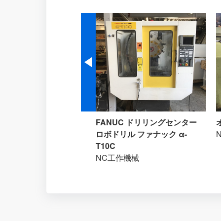
ワ エンジンウェルダー
FANUC ドリリングセンター
10DMC
ロボドリル ファナック α-
T10C
NC工作機械