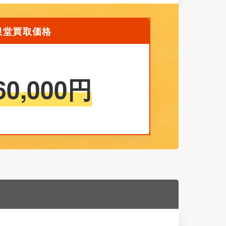
の無限堂買取価格
60,000
円