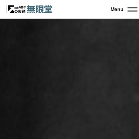
Menu
トップ
買取機器一覧
▼
自動車設備機械
工作機械
買取実績
農業・林業機械
建設機械・土木機械
会社概要
木工機械
産業機械
コラム
ブログ
お電話でのご相談もお気軽に
0120-031903
営業時間 9:00～18:00
日曜・祝日定休