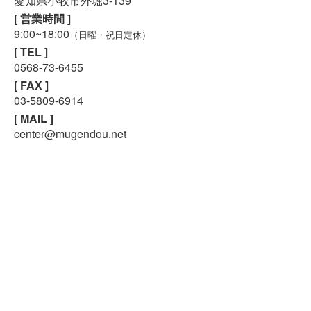
愛知県小牧市外堀3-139
[ 営業時間 ]
9:00~18:00
（日曜・祝日定休）
[ TEL ]
スマホで気軽に
0568-73-6455
LINE査定
[ FAX ]
03-5809-6914
24時間受付中!
[ MAIL ]
無料メール査定
center@mugendou.net
大阪店
〒564-0043
大阪府吹田市南吹田3-3-57
[ 営業時間 ]
9:00~18:00
（日曜・祝日定休）
[ TEL ]
06-6170-1670
[ FAX ]