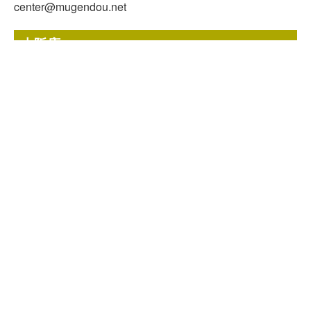
24時間受付中!
center@mugendou.net
無料メール査定
大阪店
〒564-0043
大阪府吹田市南吹田3-3-57
[ 営業時間 ]
9:00~18:00
（日曜・祝日定休）
[ TEL ]
06-6170-1670
[ FAX ]
03-5809-6914
[ MAIL ]
west@mugendou.net