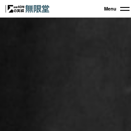
Menu
トップ
買取機器一覧
▼
自動車設備機械
工作機械
買取実績
農業・林業機械
建設機械・土木機械
会社概要
木工機械
産業機械
コラム
ブログ
お電話でのご相談もお気軽に
0120-031903
営業時間 9:00～18:00
日曜・祝日定休