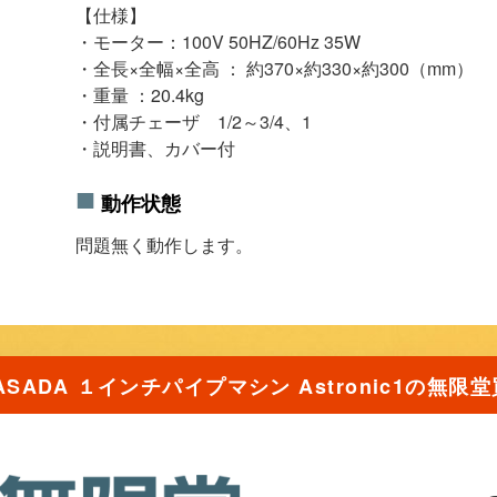
【仕様】
・モーター：100V 50HZ/60Hz 35W
・全長×全幅×全高 ： 約370×約330×約300（mm）
・重量 ：20.4kg
・付属チェーザ 1/2～3/4、1
・説明書、カバー付
動作状態
問題無く動作します。
ASADA １インチパイプマシン Astronic1の無限