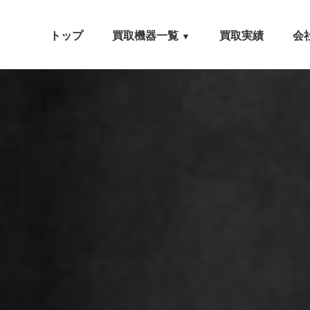
トップ
買取機器一覧
買取実績
会
▼
自動車設備機械
工作機械
農業・林業機械
建設機械・土木機械
木工機械
産業機械