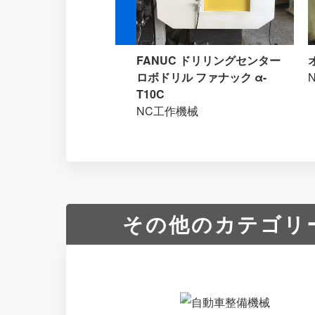
ワ エンジンウェルダー
FANUC ドリリングセンター
10DMC
ロボドリル ファナック α-
T10C
NC工作機械
その他のカテゴリ