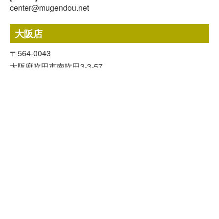
center@mugendou.net
スマホで気軽に
LINE査定
大阪店
24時間受付中!
無料メール査定
〒564-0043
大阪府吹田市南吹田3-3-57
[ 営業時間 ]
9:00~18:00
（日曜・祝日定休）
[ TEL ]
06-6170-1670
[ FAX ]
03-5809-6914
[ MAIL ]
west@mugendou.net