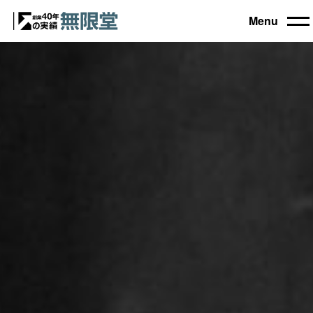
Menu
トップ
買取機器一覧
▼
自動車設備機械
工作機械
買取実績
農業・林業機械
建設機械・土木機械
会社概要
木工機械
産業機械
コラム
ブログ
お電話でのご相談もお気軽に
0120-031903
営業時間 9:00～18:00
日曜・祝日定休