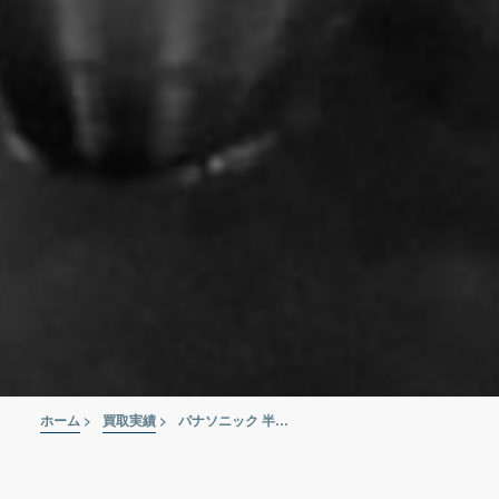
ホーム
>
買取実績
>
パナソニック 半自動溶接機 YD-350GR3