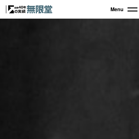
Menu
トップ
買取機器一覧
▼
自動車設備機械
工作機械
買取実績
農業・林業機械
建設機械・土木機械
会社概要
木工機械
産業機械
コラム
ブログ
お電話でのご相談もお気軽に
0120-031903
営業時間 9:00～18:00
日曜・祝日定休