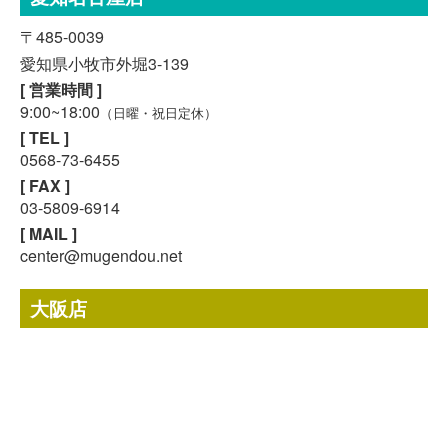
〒485-0039
愛知県小牧市外堀3-139
[ 営業時間 ]
9:00~18:00
（日曜・祝日定休）
[ TEL ]
0568-73-6455
[ FAX ]
03-5809-6914
スマホで気軽に
LINE査定
[ MAIL ]
center@mugendou.net
24時間受付中!
無料メール査定
大阪店
〒564-0043
大阪府吹田市南吹田3-3-57
[ 営業時間 ]
9:00~18:00
（日曜・祝日定休）