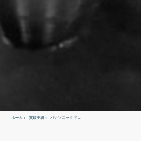
ホーム
>
買取実績
>
パナソニック 半自動溶接機 YD-350KR2