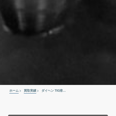
ホーム
>
買取実績
>
ダイヘン TIG溶接機 VRTPM-200 S-1