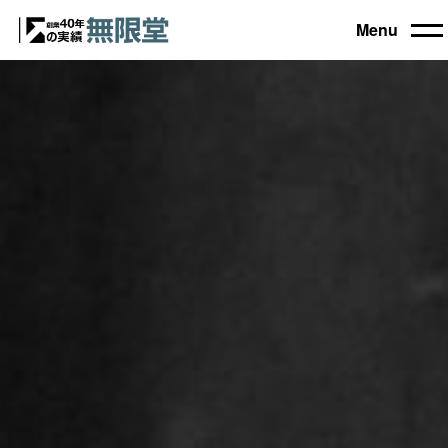
Menu
トップ
買取機器一覧
▼
自動車設備機械
工作機械
買取実績
農業・林業機械
建設機械・土木機械
会社概要
木工機械
産業機械
コラム
ブログ
お電話でのご相談もお気軽に
0120-031903
営業時間 9:00～18:00
日曜・祝日定休