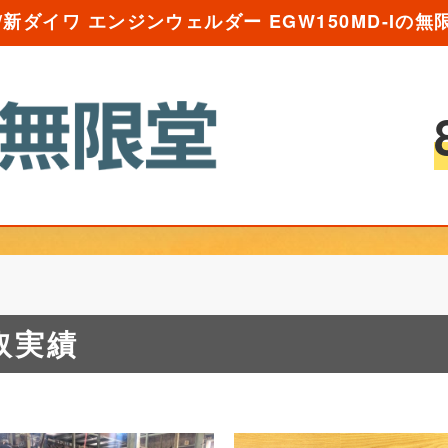
iwa/新ダイワ エンジンウェルダー EGW150MD-Iの
取実績