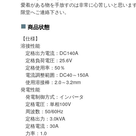
愛着がある物を手放すのは非常に心苦しいと思いま
限堂へご連絡下さい。
商品状態
【仕様】
溶接性能
定格出力電流：DC140A
定格負荷電圧：25.6V
定格使用率：50％
電流調整範囲：DC40～150A
使用溶接棒：2.0～3.2mm
発電性能
発電制御方式：インバータ
定格電圧：単相100V
周波数：50/60Hz
定格出力：3.0kVA
定格電流：30A
力率：1.0