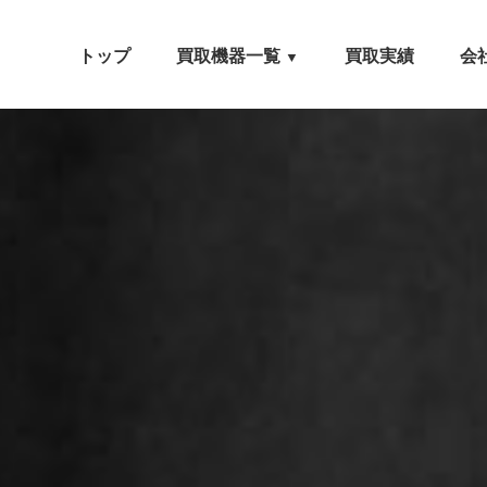
トップ
買取機器一覧
買取実績
会
▼
自動車設備機械
工作機械
農業・林業機械
建設機械・土木機械
木工機械
産業機械