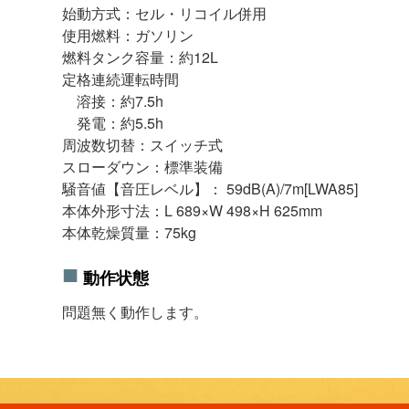
始動方式：セル・リコイル併用
使用燃料：ガソリン
燃料タンク容量：約12L
定格連続運転時間
溶接：約7.5h
発電：約5.5h
周波数切替：スイッチ式
スローダウン：標準装備
騒音値【音圧レベル】： 59dB(A)/7m[LWA85]
本体外形寸法：L 689×W 498×H 625mm
本体乾燥質量：75kg
動作状態
問題無く動作します。