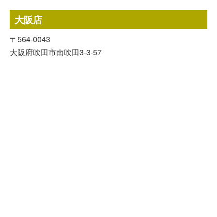
LINE査定
大阪店
24時間受付中!
無料メール査定
〒564-0043
大阪府吹田市南吹田3-3-57
[ 営業時間 ]
9:00~18:00
（日曜・祝日定休）
[ TEL ]
06-6170-1670
[ FAX ]
03-5809-6914
[ MAIL ]
west@mugendou.net
古物商許可証：第541430A19900