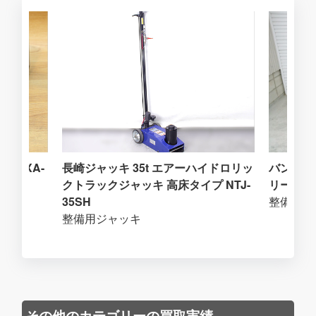
 MEXA-
長崎ジャッキ 35t エアーハイドロリッ
バンザイ
クトラックジャッキ 高床タイプ NTJ-
リーテン 
35SH
整備用ジ
整備用ジャッキ
その他のカテゴリーの買取実績