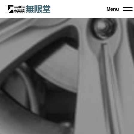
Menu
トップ
買取機器一覧
▼
自動車設備機械
工作機械
買取実績
農業・林業機械
建設機械・土木機械
会社概要
木工機械
産業機械
コラム
ブログ
お電話でのご相談もお気軽に
0120-031903
営業時間 9:00～18:00
日曜・祝日定休