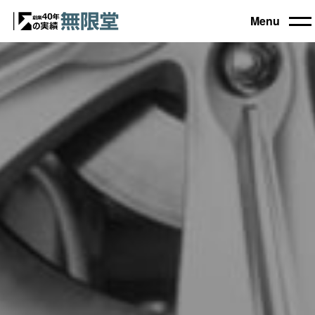
Menu
トップ
買取機器一覧
▼
自動車設備機械
工作機械
買取実績
農業・林業機械
建設機械・土木機械
会社概要
木工機械
産業機械
コラム
ブログ
お電話でのご相談もお気軽に
0120-031903
営業時間 9:00～18:00
日曜・祝日定休