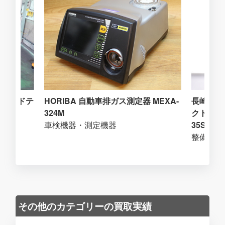
ス測定器 MEXA-
長崎ジャッキ 35t エアーハイドロリッ
バ
クトラックジャッキ 高床タイプ NTJ-
リ
35SH
整
整備用ジャッキ
その他のカテゴリーの買取実績