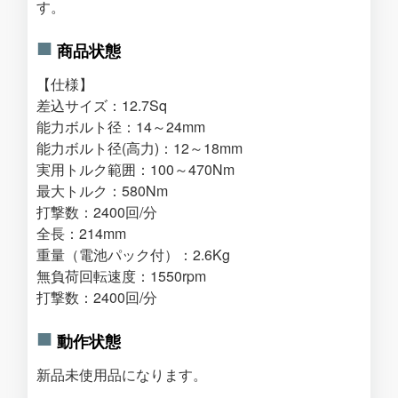
す。
商品状態
【仕様】
差込サイズ：12.7Sq
能力ボルト径：14～24mm
能力ボルト径(高力)：12～18mm
実用トルク範囲：100～470Nm
最大トルク：580Nm
打撃数：2400回/分
全長：214mm
重量（電池パック付）：2.6Kg
無負荷回転速度：1550rpm
打撃数：2400回/分
動作状態
新品未使用品になります。