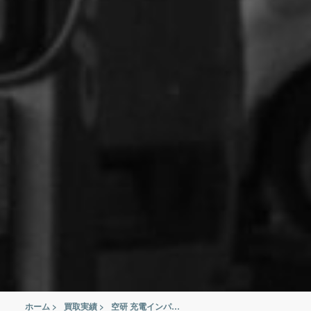
ホーム
>
買取実績
>
空研 充電インパクトレンチ KW-E190pro