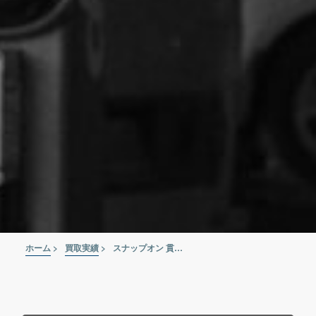
ホーム
>
買取実績
>
スナップオン 貫通プライバー MPBS12 SPBS24 SPBS36A