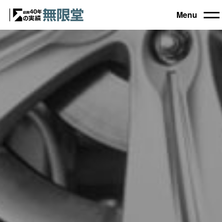
Menu
トップ
買取機器一覧
▼
自動車設備機械
工作機械
買取実績
農業・林業機械
建設機械・土木機械
会社概要
木工機械
産業機械
コラム
ブログ
お電話でのご相談もお気軽に
0120-031903
営業時間 9:00～18:00
日曜・祝日定休