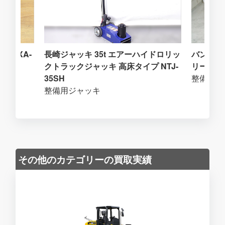
 MEXA-
長崎ジャッキ 35t エアーハイドロリッ
バンザイ
クトラックジャッキ 高床タイプ NTJ-
リーテン 
35SH
整備用ジ
整備用ジャッキ
その他のカテゴリーの買取実績