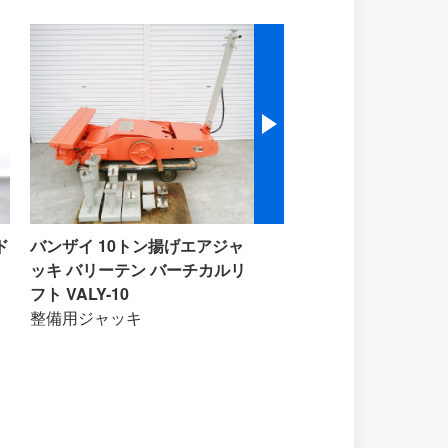
ド
バンザイ 10トン揚げエアジャ
グローバルジグシステム
ッキ バリーテン バーチカルリ
ーム修正機 カーベンチ
フト VALY-10
フレーム修正機
整備用ジャッキ