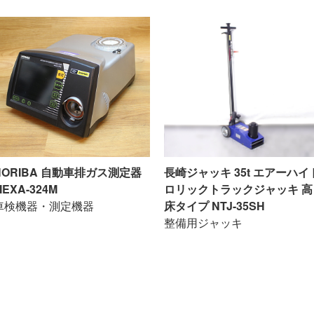
HORIBA 自動車排ガス測定器
長崎ジャッキ 35t エアーハイ
MEXA-324M
ロリックトラックジャッキ 高
車検機器・測定機器
床タイプ NTJ-35SH
整備用ジャッキ