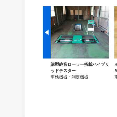
ック TIG溶接機 YC-
溝型静音ローラー搭載ハイブリ
SP-3
ッドテスター
車検機器・測定機器