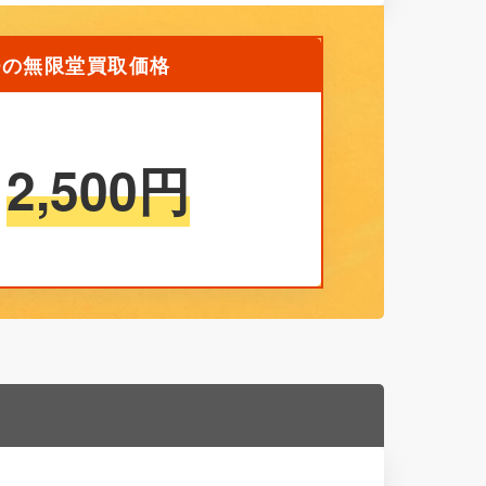
8HOの無限堂買取価格
2,500
円