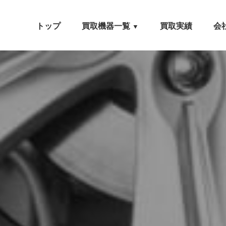
トップ
買取機器一覧
買取実績
会
▼
自動車設備機械
工作機械
農業・林業機械
建設機械・土木機械
木工機械
産業機械