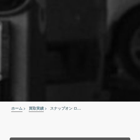
ホーム
>
買取実績
>
スナップオン ロングヘックスソケット FABLM4E/5E/6E