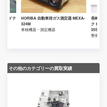
ブリッドテ
HORIBA 自動車排ガス測定器 MEXA-
長崎ジャ
324M
クトラック
車検機器・測定機器
35SH
整備用ジ
その他のカテゴリーの買取実績