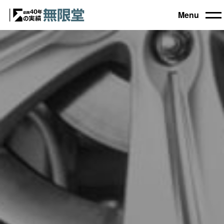
Menu
トップ
買取機器一覧
▼
自動車設備機械
工作機械
買取実績
農業・林業機械
建設機械・土木機械
会社概要
木工機械
産業機械
コラム
ブログ
お電話でのご相談もお気軽に
0120-031903
営業時間 9:00～18:00
日曜・祝日定休