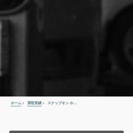
ホーム
>
買取実績
>
スナップオン ホースクランププライヤー SHCP1A