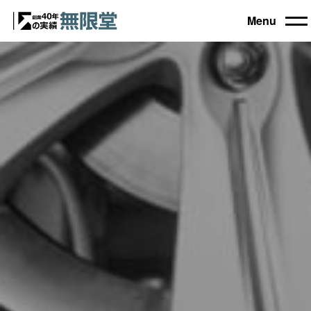
Menu
トップ
買取機器一覧
▼
自動車設備機械
工作機械
買取実績
農業・林業機械
建設機械・土木機械
会社概要
木工機械
産業機械
コラム
ブログ
お電話でのご相談もお気軽に
0120-031903
営業時間 9:00～18:00
日曜・祝日定休