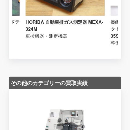
ブリッドテ
HORIBA 自動車排ガス測定器 MEXA-
長崎ジャ
324M
クトラック
車検機器・測定機器
35SH
整備用ジ
その他のカテゴリーの買取実績