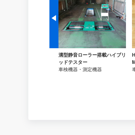
ック TIG溶接機 YC-
溝型静音ローラー搭載ハイブリ
SP-3
ッドテスター
車検機器・測定機器