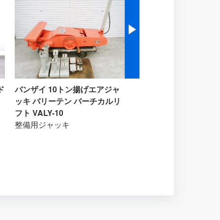
ド
バンザイ 10トン揚げエアジャ
グローバルジグシステム
ッキ バリーテン バーチカルリ
ーム修正機 カーベンチ
フト VALY-10
フレーム修正機
整備用ジャッキ