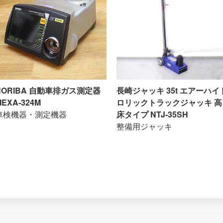
HORIBA 自動車排ガス測定器
長崎ジャッキ 35t エアーハイ
MEXA-324M
ロリックトラックジャッキ 高
車検機器・測定機器
床タイプ NTJ-35SH
整備用ジャッキ