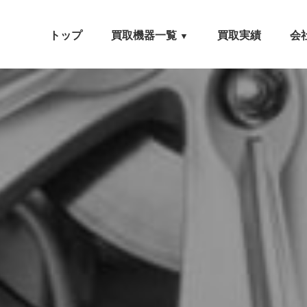
トップ
買取機器一覧
買取実績
会
▼
自動車設備機械
工作機械
農業・林業機械
建設機械・土木機械
木工機械
産業機械