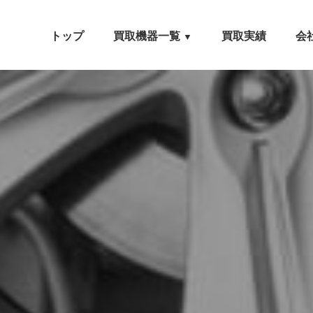
トップ
買取機器一覧
買取実績
会
▼
自動車設備機械
工作機械
農業・林業機械
建設機械・土木機械
木工機械
産業機械