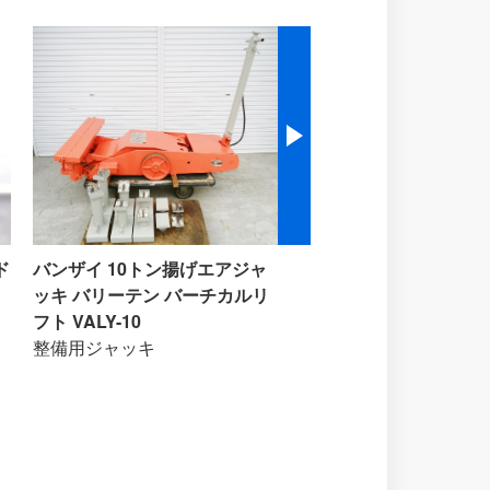
ド
バンザイ 10トン揚げエアジャ
グローバルジグシステム
ッキ バリーテン バーチカルリ
ーム修正機 カーベンチ
フト VALY-10
フレーム修正機
整備用ジャッキ