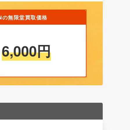
PNの無限堂買取価格
6,000
円