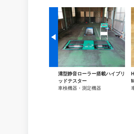
ック TIG溶接機 YC-
溝型静音ローラー搭載ハイブリ
SP-3
ッドテスター
車検機器・測定機器