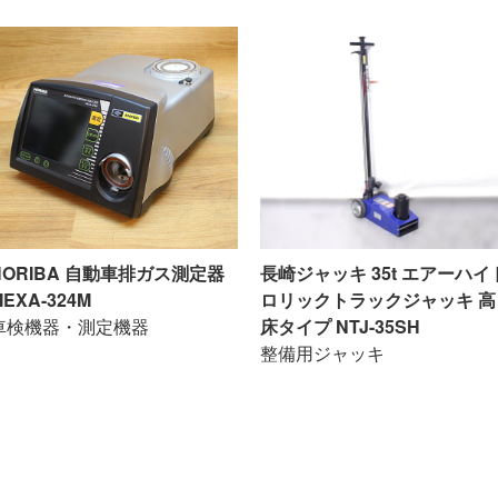
HORIBA 自動車排ガス測定器
長崎ジャッキ 35t エアーハイ
MEXA-324M
ロリックトラックジャッキ 高
車検機器・測定機器
床タイプ NTJ-35SH
整備用ジャッキ