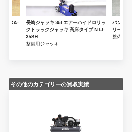
 MEXA-
長崎ジャッキ 35t エアーハイドロリッ
バンザイ
クトラックジャッキ 高床タイプ NTJ-
リーテン 
35SH
整備用ジ
整備用ジャッキ
その他のカテゴリーの買取実績