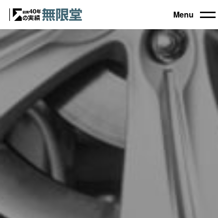
Menu
トップ
買取機器一覧
▼
自動車設備機械
工作機械
買取実績
農業・林業機械
建設機械・土木機械
会社概要
木工機械
産業機械
コラム
ブログ
お電話でのご相談もお気軽に
0120-031903
営業時間 9:00～18:00
日曜・祝日定休