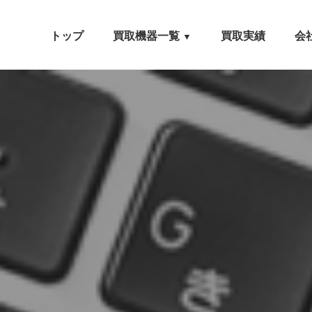
トップ
買取機器一覧
買取実績
会
▼
自動車設備機械
工作機械
農業・林業機械
建設機械・土木機械
木工機械
産業機械