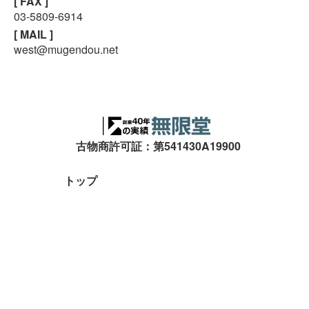
[ FAX ]
03-5809-6914
[ MAIL ]
west@mugendou.net
スマホで気軽に
LINE査定
古物商許可証：第541430A19900
24時間受付中!
トップ
無料メール査定
自動車設備機械
工作機械
農業・林業機械
建設・土木機械
木工機械
産業機械
買取実績
会社概要