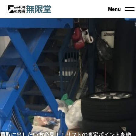
Menu
トップ
買取機器一覧
▼
自動車設備機械
工作機械
買取実績
農業・林業機械
建設機械・土木機械
会社概要
木工機械
産業機械
コラム
ブログ
お電話でのご相談もお気軽に
0120-031903
買取に出したい方必見！！リフトの査定ポイントを徹
営業時間 9:00～18:00
日曜・祝日定休