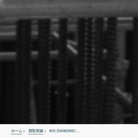
ホーム
>
買取実績
>
IKK DIAMOND/石原機械工業 電動油圧パンチャー EP-2110V