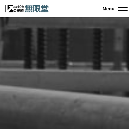
Menu
トップ
買取機器一覧
▼
自動車設備機械
工作機械
買取実績
農業・林業機械
建設機械・土木機械
会社概要
木工機械
産業機械
コラム
ブログ
お電話でのご相談もお気軽に
0120-031903
営業時間 9:00～18:00
日曜・祝日定休