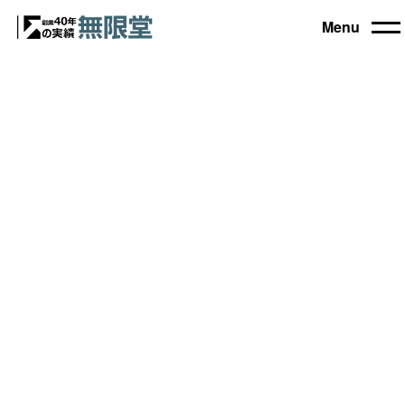
Menu
トップ
買取機器一覧
▼
自動車設備機械
工作機械
買取実績
農業・林業機械
建設機械・土木機械
会社概要
木工機械
産業機械
コラム
ブログ
お電話でのご相談もお気軽に
0120-031903
営業時間 9:00～18:00
日曜・祝日定休