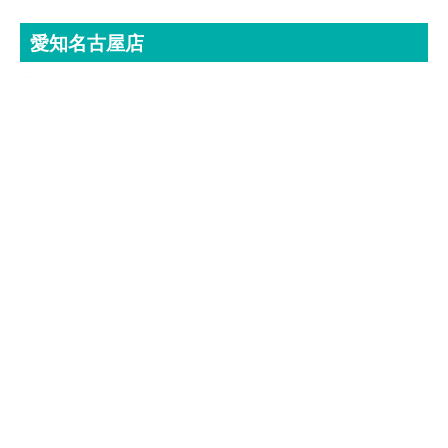
24時間受付中!
愛知名古屋店
無料メール査定
〒485-0039
愛知県小牧市外堀3-139
[ 営業時間 ]
9:00~18:00
（日曜・祝日定休）
[ TEL ]
0568-73-6455
[ FAX ]
03-5809-6914
[ MAIL ]
center@mugendou.net
大阪店
〒564-0043
大阪府吹田市南吹田3-3-57
[ 営業時間 ]