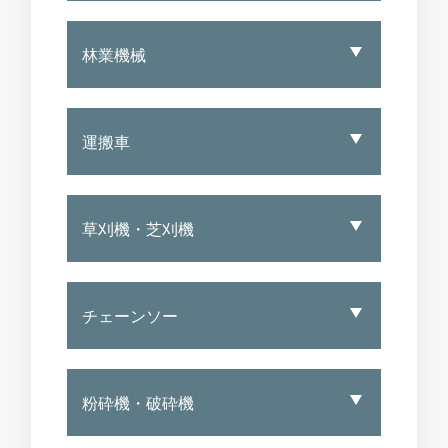
林業機械
運搬車
草刈機・芝刈機
チェーンソー
粉砕機・破砕機