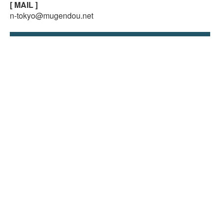
[ MAIL ]
24時間受付中!
n-tokyo@mugendou.net
無料メール査定
東京町田店
〒194-0003
東京都町田市小川7-6-30
[ 営業時間 ]
9:00~18:00
（日曜・祝日定休）
[ TEL ]
042-706-8693
[ FAX ]
03-5809-6914
[ MAIL ]
east@mugendou.net
愛知名古屋店
〒485-0039