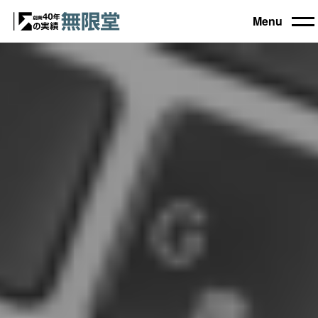
Menu
トップ
買取機器一覧
▼
自動車設備機械
工作機械
買取実績
農業・林業機械
建設機械・土木機械
会社概要
木工機械
産業機械
コラム
ブログ
お電話でのご相談もお気軽に
0120-031903
営業時間 9:00～18:00
日曜・祝日定休