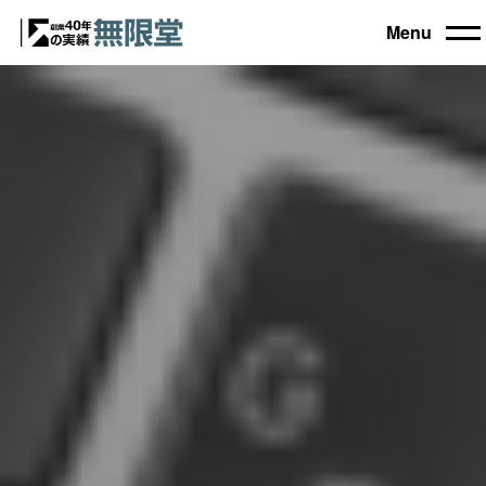
Menu
トップ
買取機器一覧
▼
自動車設備機械
工作機械
買取実績
農業・林業機械
建設機械・土木機械
会社概要
木工機械
産業機械
コラム
ブログ
お電話でのご相談もお気軽に
0120-031903
営業時間 9:00～18:00
日曜・祝日定休