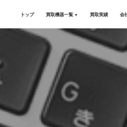
トップ
買取機器一覧
買取実績
会
▼
自動車設備機械
工作機械
農業・林業機械
建設機械・土木機械
木工機械
産業機械