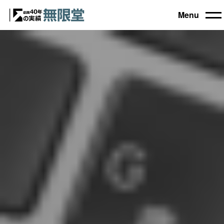
Menu
トップ
買取機器一覧
▼
自動車設備機械
工作機械
買取実績
農業・林業機械
建設機械・土木機械
会社概要
木工機械
産業機械
コラム
ブログ
お電話でのご相談もお気軽に
0120-031903
営業時間 9:00～18:00
日曜・祝日定休