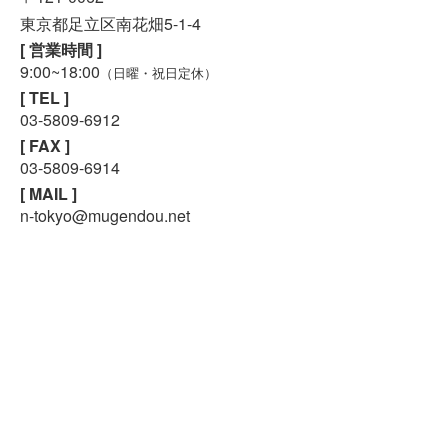
東京都足立区南花畑5-1-4
[ 営業時間 ]
9:00~18:00
（日曜・祝日定休）
[ TEL ]
スマホで気軽に
03-5809-6912
LINE査定
[ FAX ]
03-5809-6914
24時間受付中!
無料メール査定
[ MAIL ]
n-tokyo@mugendou.net
東京町田店
〒194-0003
東京都町田市小川7-6-30
[ 営業時間 ]
9:00~18:00
（日曜・祝日定休）
[ TEL ]
042-706-8693