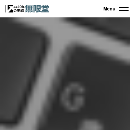
Menu
トップ
買取機器一覧
▼
自動車設備機械
工作機械
買取実績
農業・林業機械
建設機械・土木機械
会社概要
木工機械
産業機械
コラム
ブログ
お電話でのご相談もお気軽に
0120-031903
営業時間 9:00～18:00
日曜・祝日定休