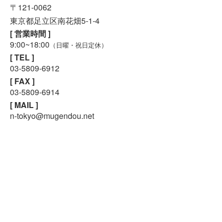
〒121-0062
東京都足立区南花畑5-1-4
[ 営業時間 ]
9:00~18:00
（日曜・祝日定休）
[ TEL ]
スマホで気軽に
LINE査定
03-5809-6912
[ FAX ]
03-5809-6914
24時間受付中!
無料メール査定
[ MAIL ]
n-tokyo@mugendou.net
東京町田店
〒194-0003
東京都町田市小川7-6-30
[ 営業時間 ]
9:00~18:00
（日曜・祝日定休）
[ TEL ]