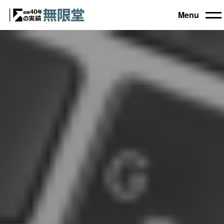
Menu
トップ
買取機器一覧
▼
自動車設備機械
工作機械
買取実績
農業・林業機械
建設機械・土木機械
会社概要
木工機械
産業機械
コラム
ブログ
お電話でのご相談もお気軽に
0120-031903
営業時間 9:00～18:00
日曜・祝日定休