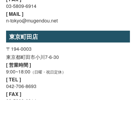
03-5809-6914
[ MAIL ]
n-tokyo@mugendou.net
東京町田店
〒194-0003
東京都町田市小川7-6-30
スマホで気軽に
[ 営業時間 ]
LINE査定
9:00~18:00
（日曜・祝日定休）
[ TEL ]
24時間受付中!
042-706-8693
無料メール査定
[ FAX ]
03-5809-6914
[ MAIL ]
east@mugendou.net
愛知名古屋店