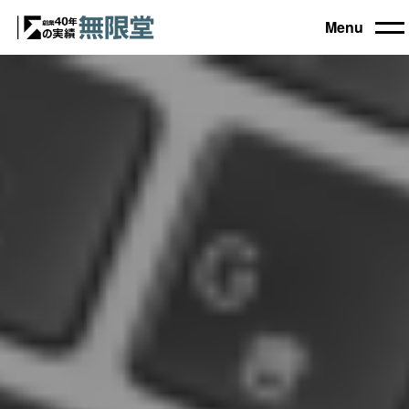
Menu
トップ
買取機器一覧
▼
自動車設備機械
工作機械
買取実績
農業・林業機械
建設機械・土木機械
会社概要
木工機械
産業機械
コラム
ブログ
お電話でのご相談もお気軽に
0120-031903
営業時間 9:00～18:00
日曜・祝日定休